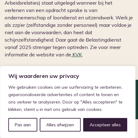
Arbeidsrelaties) staat uitgelegd wanneer bij het
verlenen van een opdracht sprake is van
ondernemerschap of loondienst en uitzendwerk. Werk je
als zzp’er (zelfstandige zonder personeel) maar voldoe je
niet aan de voorwaarden, dan heet dat
schijnzelfstandigheid. Daar gaat de Belastingdienst
vanaf 2025 strenger tegen optreden. Zie voor meer
informatie de website van de
KVK
.
Wij waarderen uw privacy
We gebruiken cookies om uw surfervaring te verbeteren,
©2026 Vereniging Samenwerkende Centra voor
gepersonaliseerde advertenties of content te tonen en
Levensvragen
ons verkeer te analyseren. Door op "Alles accepteren" te
Privacyverklaring
Cookie beleid
klikken, stemt u in met ons gebruik van cookies.
Gerealiseerd door: Studio Nieuwe Weide
Pas aan
Alles afwijzen
Accepteer alles