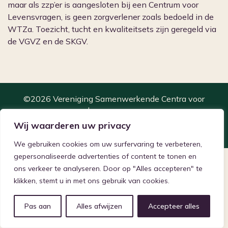
maar als zzp’er is aangesloten bij een Centrum voor
Levensvragen, is geen zorgverlener zoals bedoeld in de
WTZa. Toezicht, tucht en kwaliteitsets zijn geregeld via
de VGVZ en de SKGV.
©2026 Vereniging Samenwerkende Centra voor
Levensvragen
Privacyverklaring
Cookie beleid
Wij waarderen uw privacy
Gerealiseerd door: Studio Nieuwe Weide
We gebruiken cookies om uw surfervaring te verbeteren,
gepersonaliseerde advertenties of content te tonen en
ons verkeer te analyseren. Door op "Alles accepteren" te
klikken, stemt u in met ons gebruik van cookies.
Pas aan
Alles afwijzen
Accepteer alles